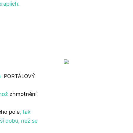
erapiích.
m
PORTÁLOVÝ
ehož
zhmotnění
ho pole
, tak
ší dobu, než se