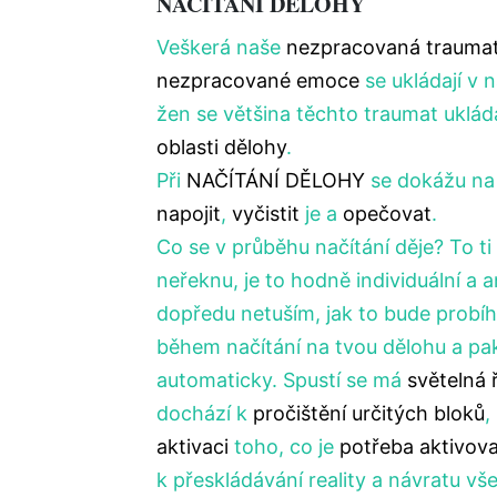
NAČÍTÁNÍ DĚLOHY
Veškerá naše
nezpracovaná trauma
nezpracované emoce
se ukládají v n
žen se většina těchto traumat uklá
oblasti dělohy
.
Při
NAČÍTÁNÍ DĚLOHY
se dokážu na
napojit
,
vyčistit
je a
opečovat
.
Co se v průběhu načítání děje? To t
neřeknu, je to hodně individuální a a
dopředu netuším, jak to bude probíh
během načítání na tvou dělohu a pak
automaticky. Spustí se má
světelná 
dochází k
pročištění určitých bloků
,
aktivaci
toho, co je
potřeba aktivova
k přeskládávání reality a návratu v