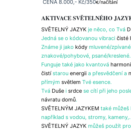
CENA 8.000,- Kč/350
€/načítání
AKTIVACE SVĚTELNÉHO JAZY
SVĚTELNÝ JAZYK
je něco, co Tvá
D
Jedná se o kódovanou vibraci
čisté 
Známe ji jako
kódy
mluvené/zpívané
znakové/pohybové, psané/kreslené
Funguje také jako kvantová
harmoni
čistí
starou
energii
a přesvědčení a
n
přímým
světlem
Tvé esence.
Tvá
Duše
i
srdce
se cítí při jeho posl
návratu domů
.
SVĚTELNÝM JAZYKEM
také můžeš 
například s vodou, stromy, kameny,...
SVĚTELNÝ JAZYK
můžeš použít pro