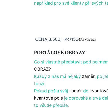
například pro své klienty při svých t
CENA 3.500,- Kč/152
€/aktivaci
PORTÁLOVÉ OBRAZY
Co si vlastně představit pod pojme
OBRAZ?
Každý z nás má nějaký
záměr
, po j
touží.
Pokud pošlu svůj
záměr
do
kvantové
kvantové pole
je obrovské a trvá del
to všude přepíše.