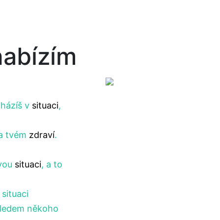
nabízím
cházíš v
situaci
,
a tvém
zdraví
.
vou
situaci
, a to
 situaci
hledem někoho