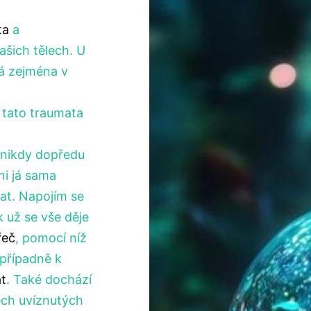
ta
a
ašich tělech. U
dá zejména v
 tato traumata
i nikdy dopředu
ni já sama
at. Napojím se
 už se vše děje
řeč
, pomocí níž
 případně k
t
.
Také dochází
šech uvíznutých