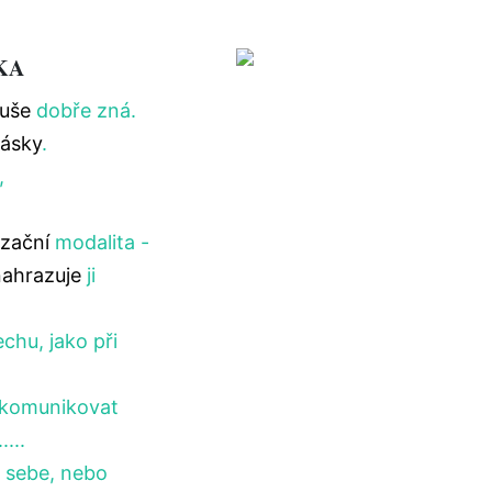
KA
uše
dobře zná.
lásky
.
,
.
zační
modalita -
ahrazuje
ji
echu, jako při
komunikovat
...
 sebe, nebo