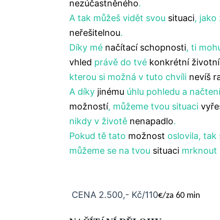
nezúčastněného
.
A tak můžeš vidět svou
situaci
, jako
neřešitelnou
.
Díky mé
načítací schopnosti
, ti mo
vhled
právě do tvé
konkrétní životní
kterou si možná v tuto chvíli
nevíš r
A díky
jinému
úhlu pohledu a načten
možností
, můžeme tvou situaci
vyře
nikdy v životě
nenapadlo
.
Pokud tě tato
možnost
oslovila, tak
můžeme se na tvou
situaci
mrknout a
CENA 2.500,- Kč/110
€/za 60 min