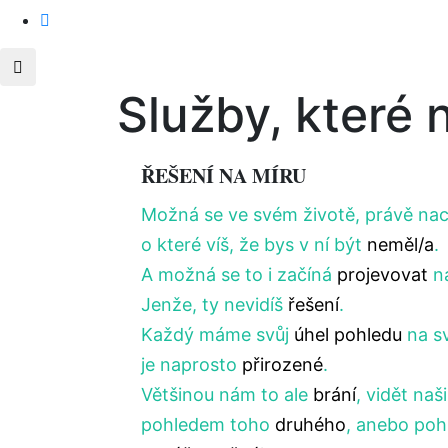
Služby, které 
ŘEŠENÍ NA MÍRU
Možná se ve svém životě, právě na
o které víš, že bys v ní být
neměl/a
.
A možná se to i začíná
projevovat
n
Jenže, ty nevidíš
řešení
.
Každý máme svůj
úhel pohledu
na s
je naprosto
přirozené
.
Většinou nám to ale
brání
, vidět naši
pohledem toho
druhého
, anebo po