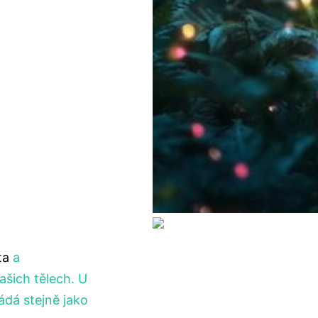
ta
a
ašich tělech. U
ádá stejně jako