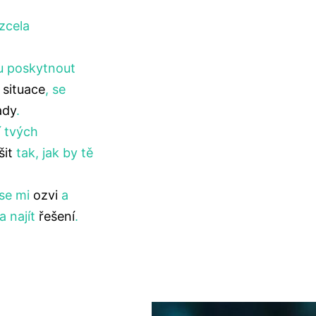
 zcela
hu poskytnout
 situace
, se
ady
.
í tvých
šit
tak, jak by tě
 se mi
ozvi
a
 najít
řešení
.