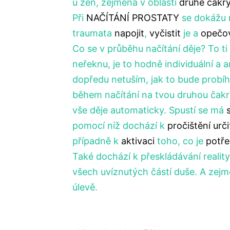
u žen, zejména v oblasti
druhé čakr
Při
NAČÍTÁNÍ PROSTATY
se dokážu 
traumata
napojit
,
vyčistit
je a
opečo
Co se v průběhu načítání děje? To t
neřeknu, je to hodně individuální a a
dopředu netuším, jak to bude probíh
během načítání na tvou druhou čakr
vše děje automaticky. Spustí se má
pomocí níž dochází k
pročištění urč
případně k
aktivaci
toho, co je
potře
Také dochází k přeskládávání reality
všech uvíznutých částí duše. A zej
úlevě.