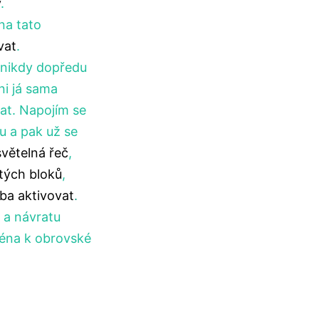
y
.
na tato
vat
.
i nikdy dopředu
ni já sama
at. Napojím se
u a pak už se
světelná řeč
,
itých bloků
,
ba aktivovat
.
 a návratu
ména k obrovské