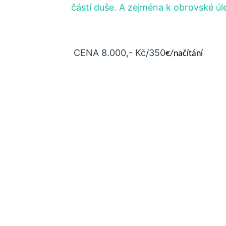
částí duše. A zejména k obrovské úl
CENA 8.000,- Kč/350
€/načítání