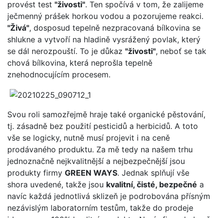
provést test
"
živosti"
. Ten spočívá v tom, že zalijeme
ječmenný prášek horkou vodou a pozorujeme reakci.
"Živá"
, dosposud tepelně nezpracovaná bílkovina se
shlukne a vytvoří na hladině vysrážený povlak, který
se dál nerozpouští. To je důkaz
"živosti"
, neboť se tak
chová bílkovina, která neprošla tepelně
znehodnocujícím procesem.
Svou roli samozřejmě hraje také organické pěstování,
tj. zásadně bez použití pesticidů a herbicidů. A toto
vše se logicky, nutně musí projevit i na ceně
prodávaného produktu. Za mě tedy na našem trhu
jednoznačně nejkvalitnější a nejbezpečnější jsou
produkty firmy
GREEN WAYS
. Jednak splňují vše
shora uvedené, takže jsou
kvalitní, čisté, bezpečné
a
navíc každá jednotlivá sklizeň je podrobována přísným
nezávislým laboratorním testům, takže do prodeje