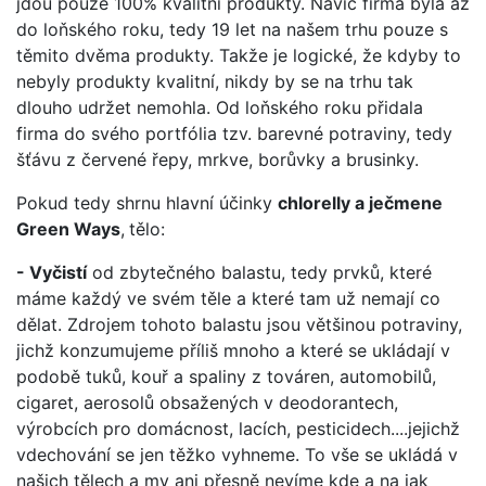
jdou pouze 100% kvalitní produkty. Navíc firma byla až
do loňského roku, tedy 19 let na našem trhu pouze s
těmito dvěma produkty. Takže je logické, že kdyby to
nebyly produkty kvalitní, nikdy by se na trhu tak
dlouho udržet nemohla. Od loňského roku přidala
firma do svého portfólia tzv. barevné potraviny, tedy
šťávu z červené řepy, mrkve, borůvky a brusinky.
Pokud tedy shrnu hlavní účinky
chlorelly a ječmene
Green Ways
,
tělo:
- Vyčistí
od zbytečného balastu, tedy prvků, které
máme každý ve svém těle a které tam už nemají co
dělat. Zdrojem tohoto balastu jsou většinou potraviny,
jichž konzumujeme příliš mnoho a které se ukládají v
podobě tuků, kouř a spaliny z továren, automobilů,
cigaret, aerosolů obsažených v deodorantech,
výrobcích pro domácnost, lacích, pesticidech....jejichž
vdechování se jen těžko vyhneme. To vše se ukládá v
našich tělech a my ani přesně nevíme kde a na jak