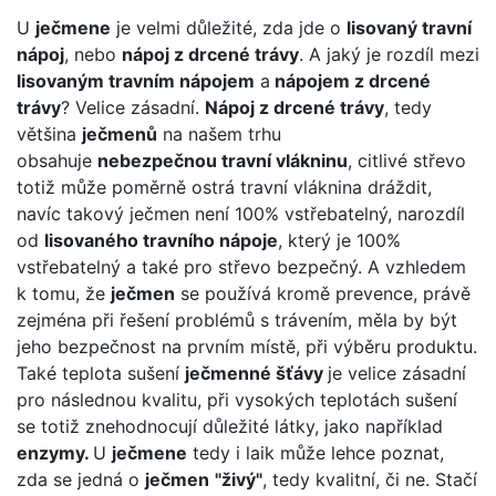
U
ječmene
je velmi důležité, zda jde o
lisovaný travní
nápoj
, nebo
nápoj z drcené trávy
. A jaký je rozdíl mezi
lisovaným travním nápojem
a
nápojem z drcené
trávy
? Velice zásadní.
Nápoj z drcené trávy
, tedy
většina
ječmenů
na našem trhu
obsahuje
nebezpečnou travní vlákninu
, citlivé střevo
totiž může poměrně ostrá travní vláknina dráždit,
navíc takový ječmen není 100% vstřebatelný, narozdíl
od
lisovaného travního nápoje
, který je 100%
vstřebatelný a také pro střevo bezpečný. A vzhledem
k tomu, že
ječmen
se používá kromě prevence, právě
zejména při řešení problémů s trávením, měla by být
jeho bezpečnost na prvním místě, při výběru produktu.
Také teplota sušení
ječmenné šťávy
je velice zásadní
pro následnou kvalitu, při vysokých teplotách sušení
se totiž znehodnocují důležité látky, jako například
enzymy.
U
ječmene
tedy i laik může lehce poznat,
zda se jedná o
ječmen
"živý"
, tedy kvalitní, či ne. Stačí