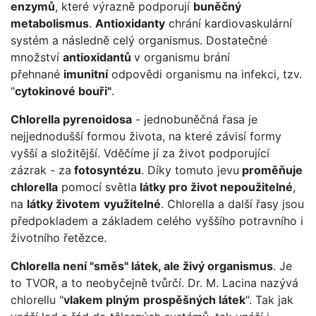
enzymů
, které výrazně podporují
buněčný
metabolismus
.
Antioxidanty
chrání kardiovaskulární
systém a následně celý organismus. Dostatečné
množství
antioxidantů
v organismu brání
přehnané
imunitní
odpovědi organismu na infekci, tzv.
"
cytokinové bouři"
.
Chlorella pyrenoidosa
- jednobuněčná řasa je
nejjednodušší formou života, na které závisí formy
vyšší a složitější. Vděčíme jí za život podporující
zázrak - za
fotosyntézu
. Díky tomuto jevu
proměňuje
chlorella
pomocí světla
látky pro život nepoužitelné
,
na
látky životem
využitelné
. Chlorella a další řasy jsou
předpokladem a základem celého vyššího potravního i
životního řetězce.
Chlorella není "směs" látek, ale živý organismus
. Je
to TVOR, a to neobyčejně tvůrčí. Dr. M. Lacina nazývá
chlorellu "
vlakem plným
prospěšných látek
". Tak jak