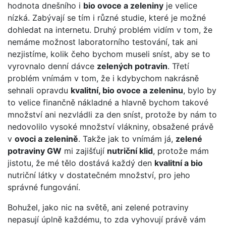
hodnota dnešního i
bio ovoce a zeleniny
je velice
nízká. Zabývají se tím i různé studie, které je možné
dohledat na internetu. Druhý problém vidím v tom, že
nemáme možnost laboratorního testování, tak ani
nezjistíme, kolik čeho bychom museli sníst, aby se to
vyrovnalo denní dávce
zelených potravin
. Třetí
problém vnímám v tom, že i kdybychom nakrásně
sehnali opravdu
kvalitní, bio ovoce a zeleninu
, bylo by
to velice finančně nákladné a hlavně bychom takové
množství ani nezvládli za den sníst, protože by nám to
nedovolilo vysoké množství vlákniny, obsažené právě
v
ovoci a zelenině
. Takže jak to vnímám já,
zelené
potraviny GW
mi zajišťují
nutriční klid
, protože mám
jistotu, že mé tělo dostává každý den
kvalitní a bio
nutriční látky v dostatečném množství, pro jeho
správné fungování.
Bohužel, jako nic na světě, ani zelené potraviny
nepasují úplně každému, to zda vyhovují právě vám