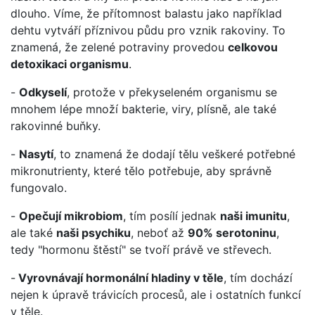
dlouho. Víme, že přítomnost balastu jako například
dehtu vytváří příznivou půdu pro vznik rakoviny. To
znamená, že zelené potraviny provedou
celkovou
detoxikaci organismu
.
-
Odkyselí
, protože v překyseleném organismu se
mnohem lépe množí bakterie, viry, plísně, ale také
rakovinné buňky.
-
Nasytí
, to znamená že dodají tělu veškeré potřebné
mikronutrienty, které tělo potřebuje, aby správně
fungovalo.
-
Opečují mikrobiom
, tím posílí jednak
naši imunitu
,
ale také
naši psychiku
, neboť až
90% serotoninu
,
tedy "hormonu štěstí" se tvoří právě ve střevech.
-
Vyrovnávají hormonální hladiny v těle
, tím dochází
nejen k úpravě trávicích procesů, ale i ostatních funkcí
v těle.