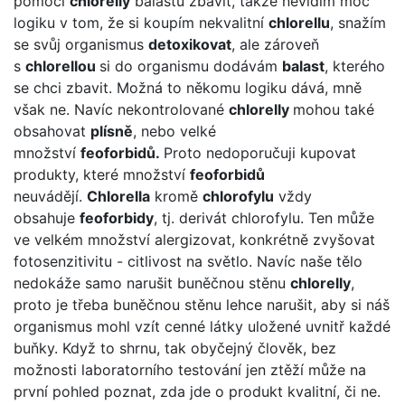
pomocí
chlorelly
balastu zbavit, takže nevidím moc
logiku v tom, že si koupím nekvalitní
chlorellu
, snažím
se svůj organismus
detoxikovat
, ale zároveň
s
chlorellou
si do organismu dodávám
balast
, kterého
se chci zbavit. Možná to někomu logiku dává, mně
však ne. Navíc nekontrolované
chlorelly
mohou také
obsahovat
plísně
, nebo velké
množství
feoforbidů.
Proto nedoporučuji kupovat
produkty, které množství
feoforbidů
neuvádějí.
Chlorella
kromě
chlorofylu
vždy
obsahuje
feoforbidy
, tj. derivát chlorofylu. Ten může
ve velkém množství alergizovat, konkrétně zvyšovat
fotosenzitivitu - citlivost na světlo. Navíc naše tělo
nedokáže samo narušit buněčnou stěnu
chlorelly
,
proto je třeba buněčnou stěnu lehce narušit, aby si náš
organismus mohl vzít cenné látky uložené uvnitř každé
buňky. Když to shrnu, tak obyčejný člověk, bez
možnosti laboratorního testování jen ztěží může na
první pohled poznat, zda jde o produkt kvalitní, či ne.