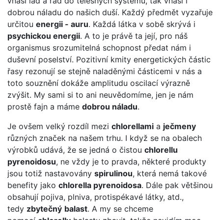
vnáší lad a řád do tělesných systémů, tak vnáší i
dobrou náladu do našich duší. Každý předmět vyzařuje
určitou
energii - auru
. Každá látka v sobě skrývá i
psychickou energii
. A to je právě ta její, pro náš
organismus srozumitelná schopnost předat nám i
duševní poselství. Pozitivní kmity energetických částic
řasy rezonují se stejně naladěnými částicemi v nás a
toto souznění dokáže amplitudu oscilací výrazně
zvýšit. My sami si to ani neuvědomíme, jen je nám
prostě fajn a máme
dobrou náladu
.
Je ovšem velký rozdíl mezi
chlorellami
a
ječmeny
různých značek na našem trhu. I když se na obalech
výrobků udává, že se jedná o čistou
chlorellu
pyrenoidosu
, ne vždy je to pravda, některé produkty
jsou totiž nastavovány
spirulinou
, která nemá takové
benefity jako
chlorella pyrenoidosa
. Dále pak většinou
obsahují pojiva, plniva, protispékavé látky, atd.,
tedy
zbytečný
balast
. A my se chceme