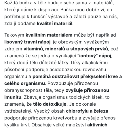
Každá buňka v těle buduje sebe sama z materiálů,
které jí dáme k dispozici. Buňka moc dobře ví, co
potřebuje k funkční výstavbě a záleží pouze na nás,
zda jí dodáme
kvalitní materiál
.
Takovým
kvalitním materiálem
může být například
lisovaný travní nápoj
, je obrovským vyváženým
zdrojem
vitamínů, minerálů a
stopových prvků
, což
znamená že se jedná o vynikající
"iontový" nápoj
,
který dodá tělu důležité látky. Díky alkalickému
působení podporuje acidobazickou rovnováhu
organismu a
pomáhá odstraňovat překyselení krve a
celého organismu
. Povzbuzuje přirozenou
obranyschopnost těla, tedy
zvyšuje přirozenou
imunitu
. Zbavuje organismus toxických látek, to
znamená, že
tělo detoxikuje
. Je dokonale
vstřebatelný. Vysoký obsah
chlorofylu a železa
podporuje přirozenou krvetvorbu a zvyšuje přenos
kyslíku krví. Obsahuje velké množství
aktivních