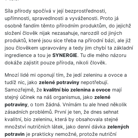
Síla přírody spočívá v její bezprostřednosti,
upřímnosti, spravedlnosti a vyváženosti. Proto já
osobně fandím těmto přírodním produktům, do jejichž
složení člověk nijak nezasahuje, narozdíl od jiných
produktů, které jsou sice třeba na přírodní bázi, ale již
jsou člověkem upravovány a tedy jim chybí ta základní
ingredience a tou je
SYNERGIE
. Tu dle mého názoru
dokáže zajistit pouze příroda, nikoli člověk.
Mnozí lidé mi oponují tím, že jedí zeleninu a ovoce a
tudíž nic, jako
zelené potraviny
nepotřebují.
Samozřejmě, že
kvalitní bio zelenina a ovoce
mají
stejný účinek na náš organismus, jako
zelené
potraviny
, o tom žádná. Vnímám tu ale hned několik
zásadních problémů. První je ten, že dnes sehnat
kvalitní, bio zeleninu, která by obsahovala stejné
množství nutričních látek, jako denní dávka
zelených
potravin
je prakticky nemožné, protože nutriční