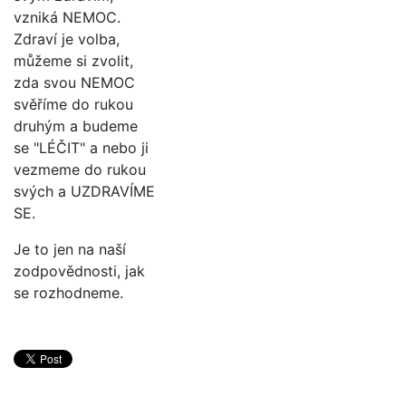
vzniká NEMOC.
Zdraví je volba,
můžeme si zvolit,
zda svou NEMOC
svěříme do rukou
druhým a budeme
se "LÉČIT" a nebo ji
vezmeme do rukou
svých a UZDRAVÍME
SE.
Je to jen na naší
zodpovědnosti, jak
se rozhodneme.
Daniela Galásková © 2020