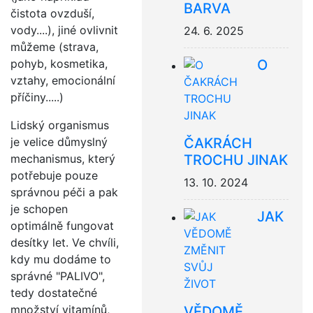
BARVA
čistota ovzduší,
vody....), jiné ovlivnit
24. 6. 2025
můžeme (strava,
O
pohyb, kosmetika,
vztahy, emocionální
příčiny.....)
Lidský organismus
ČAKRÁCH
je velice důmyslný
TROCHU JINAK
mechanismus, který
potřebuje pouze
13. 10. 2024
správnou péči a pak
je schopen
JAK
optimálně fungovat
desítky let. Ve chvíli,
kdy mu dodáme to
správné "PALIVO",
tedy dostatečné
množství vitamínů,
VĚDOMĚ