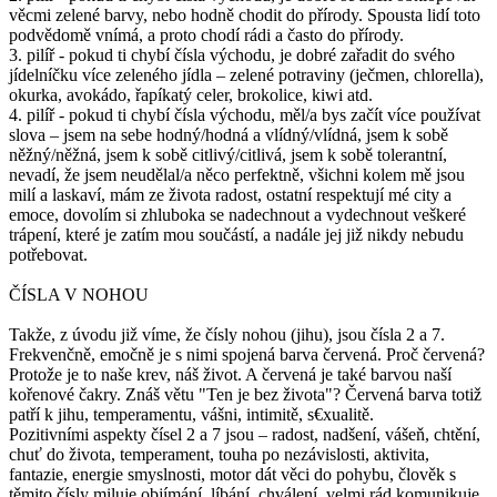
věcmi zelené barvy, nebo hodně chodit do přírody. Spousta lidí toto
podvědomě vnímá, a proto chodí rádi a často do přírody.
3. pilíř - pokud ti chybí čísla východu, je dobré zařadit do svého
jídelníčku více zeleného jídla – zelené potraviny (ječmen, chlorella),
okurka, avokádo, řapíkatý celer, brokolice, kiwi atd.
4. pilíř - pokud ti chybí čísla východu, měl/a bys začít více používat
slova – jsem na sebe hodný/hodná a vlídný/vlídná, jsem k sobě
něžný/něžná, jsem k sobě citlivý/citlivá, jsem k sobě tolerantní,
nevadí, že jsem neudělal/a něco perfektně, všichni kolem mě jsou
milí a laskaví, mám ze života radost, ostatní respektují mé city a
emoce, dovolím si zhluboka se nadechnout a vydechnout veškeré
trápení, které je zatím mou součástí, a nadále jej již nikdy nebudu
potřebovat.
ČÍSLA V NOHOU
Takže, z úvodu již víme, že čísly nohou (jihu), jsou čísla 2 a 7.
Frekvenčně, emočně je s nimi spojená barva červená. Proč červená?
Protože je to naše krev, náš život. A červená je také barvou naší
kořenové čakry. Znáš větu "Ten je bez života"? Červená barva totiž
patří k jihu, temperamentu, vášni, intimitě, s€xualitě.
Pozitivními aspekty čísel 2 a 7 jsou – radost, nadšení, vášeň, chtění,
chuť do života, temperament, touha po nezávislosti, aktivita,
fantazie, energie smyslnosti, motor dát věci do pohybu, člověk s
těmito čísly miluje objímání, líbání, chválení, velmi rád komunikuje,