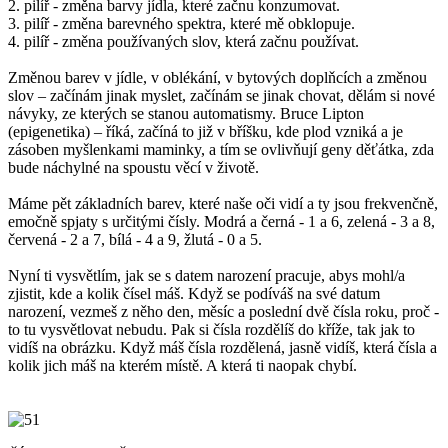
2. pilíř - změna barvy jídla, které začnu konzumovat.
3. pilíř - změna barevného spektra, které mě obklopuje.
4. pilíř - změna používaných slov, která začnu používat.
Změnou barev v jídle, v oblékání, v bytových doplňcích a změnou
slov – začínám jinak myslet, začínám se jinak chovat, dělám si nové
návyky, ze kterých se stanou automatismy. Bruce Lipton
(epigenetika) – říká, začíná to již v bříšku, kde plod vzniká a je
zásoben myšlenkami maminky, a tím se ovlivňují geny děťátka, zda
bude náchylné na spoustu věcí v životě.
Máme pět základních barev, které naše oči vidí a ty jsou frekvenčně,
emočně spjaty s určitými čísly. Modrá a černá - 1 a 6, zelená - 3 a 8,
červená - 2 a 7, bílá - 4 a 9, žlutá - 0 a 5.
Nyní ti vysvětlím, jak se s datem narození pracuje, abys mohl/a
zjistit, kde a kolik čísel máš. Když se podíváš na své datum
narození, vezmeš z něho den, měsíc a poslední dvě čísla roku, proč -
to tu vysvětlovat nebudu. Pak si čísla rozdělíš do kříže, tak jak to
vidíš na obrázku. Když máš čísla rozdělená, jasně vidíš, která čísla a
kolik jich máš na kterém místě. A která ti naopak chybí.