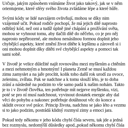
Určuje, jakým způsobem vnímáme život jako takový, jak se v něm
orientujeme, které sféry svého života zvládáme lépe a které hůře.
Svými kódy se lidé navzájem ovlivňují, mohou se díky nim
vzájemně učit. Pokud rodiče pochopí, že má jejich dítě naprosto
odlišný kód, než oni a tudíž úplně jiné chápání a prožívání světa,
mohou se vyhnout tomu, aby tlačili dítě do něčeho, co je pro něj
naprosto nepřirozené, ale mohou nenásilnou formou doplnit jeho
chybějící aspekty, které změní život dítěte k lepšímu a zároveň si i
oni mohou doplnit díky dítěti své chybějící aspekty a pomoci tak
sami sobě.
V životě je velice důležité najít rovnováhu mezi myšlením a chtěním
a mezi nehmotným a hmotným! I planeta Země se musí každou
zimu zamyslet a na jaře procítit, kolik toho další rok urodí za ovoce,
zeleninu, zvířata. Pak se nadchne a k tomu slouží léto, je to doba
zrání a následně na podzim to vše samo padá k našim nohám. Takto
je to i v životě člověka, ten potřebuje mít nejprve myšlenku, vizi,
poté se pro ní musí nadchnout, vyvinout dostatek energie aby dal
věci do pohybu a nakonec potřebuje dotáhnout věc do konce a
sklidit ovoce své práce. Princip života, nadchnu se jako léto a vezmu
si to jako podzim, postrádá klidný rozmysl zimy a emoci jara.
Pokud tedy někomu v jeho kódu chybí čísla severu, tak jde a jedná
bez rozmyslu, nedomýšlí důsledky apod.,pokud někomu chybí čísla