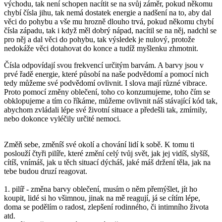
východu, tak není schopen nacítit se na svůj záměr, pokud někomu
chybí čísla jihu, tak nemá dostatek energie a nadšení na to, aby dal
věci do pohybu a vše mu hrozně dlouho trvá, pokud někomu chybí
čísla západu, tak i když měl dobrý nápad, nacítil se na něj, nadchl se
pro něj a dal věci do pohybu, tak výsledek je nulový, protože
nedokáže věci dotahovat do konce a tudíž myšlenku zhmotnit.
Čísla odpovídají svou frekvencí určitým barvám. A barvy jsou v
prvé řadě energie, které působí na naše podvědomí a pomocí nich
tedy můžeme své podvědomí ovlivnit. I slova mají různé vibrace.
Proto pomocí změny oblečení, toho co konzumujeme, toho čím se
obklopujeme a tím co říkáme, můžeme ovlivnit náš stávající kód tak,
abychom zvládali lépe své životní situace a předešli tak, zmírnily,
nebo dokonce vyléčily určité nemoci.
Změň sebe, změníš své okolí a chování lidí k sobě. K tomu ti
poslouží čtyři pilíře, které změní celý tvůj svět, jak jej vidíš, slyšíš,
cítíš, vnímáš, jak u těch situací dýcháš, jaké máš držení těla, jak na
tebe budou druzí reagovat.
1. pilíř - změna barvy oblečení, musím o něm přemýšlet, jít ho
koupit, lidé si ho všimnou, jinak na mě reagují, já se cítím lépe,
doma se podělím o radost, zlepšení rodinného, či intimního života
atd.