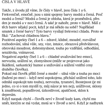
ČÍSLA V HLAVĚ
Takže, z úvodu již víme, že čísly v hlavě, jsou čísla 1 a 6.
Frekvenčně, emočně, jsou s nimi spojeny barvy modrá a černá. Proč
modrá a černá? Modrá a černá je obloha, která je proměnlivá, přes
den je modrá a v noci černá. A také je nahoře, proto v hlavě. Máš z
těch barev nějaký pocit, když je má někdo na sobě? Například
smutek z černé barvy? Tyto barvy vysílají frekvenci chladu. Proto se
říká: "Zachoval chladnou hlavu."
Pozitivní aspekty čísel 1 a 6 – zdravé, klidné, moudré, rozvážné
rozhodování, silná vůle, sny, vize, intuice, obrazová předvídavost,
obrovská moudrost, dobromyslnost, touha po vzdělání, odhodlání,
senzitivita, vnímavost.
Negativní aspekty čísel 1 a 6 – chladné uvažování bez emocí,
nervozita, urážení se, zlomyslnost (může se projevovat jako
škádlení, sarkastický humor a snižování a srážení vnitřní ceny
druhého člověka).
Pokud má člověk příliš černé a modré – silná vůle a touha po moci
(bažení po moci – když není uspokojena, přichází urážení toho, kdo
odmítá uspokojit tuto touhu), nervozita, tyranství, lhostejnost (je mi
jedno, co si o tom myslíš ty, můj názor je ten nej), urážlivost, sklony
k znuděnosti, popudlivost, úzkostlivost, apatičnost, sklon k
depresím.
Když naopak chybí – člověk neví v životě kudy kam, chybí mu
směr, kterým se má vydat, motá se v životě a neví. Když je nadbytek