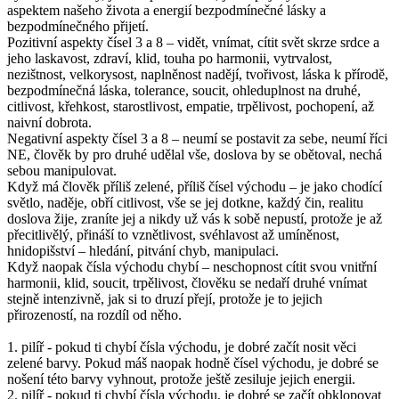
aspektem našeho života a energií bezpodmínečné lásky a
bezpodmínečného přijetí.
Pozitivní aspekty čísel 3 a 8 – vidět, vnímat, cítit svět skrze srdce a
jeho laskavost, zdraví, klid, touha po harmonii, vytrvalost,
nezištnost, velkorysost, naplněnost nadějí, tvořivost, láska k přírodě,
bezpodmínečná láska, tolerance, soucit, ohleduplnost na druhé,
citlivost, křehkost, starostlivost, empatie, trpělivost, pochopení, až
naivní dobrota.
Negativní aspekty čísel 3 a 8 – neumí se postavit za sebe, neumí říci
NE, člověk by pro druhé udělal vše, doslova by se obětoval, nechá
sebou manipulovat.
Když má člověk příliš zelené, příliš čísel východu – je jako chodící
světlo, naděje, obří citlivost, vše se jej dotkne, každý čin, realitu
doslova žije, zraníte jej a nikdy už vás k sobě nepustí, protože je až
přecitlivělý, přináší to vznětlivost, svéhlavost až umíněnost,
hnidopišství – hledání, pitvání chyb, manipulaci.
Když naopak čísla východu chybí – neschopnost cítit svou vnitřní
harmonii, klid, soucit, trpělivost, člověku se nedaří druhé vnímat
stejně intenzivně, jak si to druzí přejí, protože je to jejich
přirozeností, na rozdíl od něho.
1. pilíř - pokud ti chybí čísla východu, je dobré začít nosit věci
zelené barvy. Pokud máš naopak hodně čísel východu, je dobré se
nošení této barvy vyhnout, protože ještě zesiluje jejich energii.
2. pilíř - pokud ti chybí čísla východu, je dobré se začít obklopovat