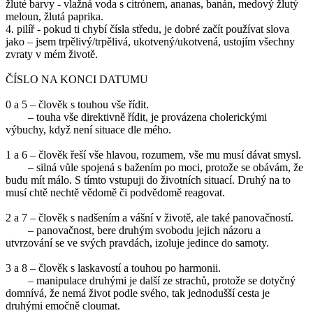
žluté barvy - vlažná voda s citrónem, ananas, banán, medový žlutý
meloun, žlutá paprika.
4. pilíř - pokud ti chybí čísla středu, je dobré začít používat slova
jako – jsem trpělivý/trpělivá, ukotvený/ukotvená, ustojím všechny
zvraty v mém životě.
ČÍSLO NA KONCI DATUMU
0 a 5 – člověk s touhou vše řídit.
– touha vše direktivně řídit, je provázena cholerickými
výbuchy, když není situace dle mého.
1
a 6 – člověk řeší vše hlavou, rozumem, vše mu musí dávat smysl.
– silná vůle spojená s bažením po moci, protože se obávám, že
budu mít málo. S tímto vstupuji do životních situací. Druhý na to
musí chtě nechtě vědomě či podvědomě reagovat.
2 a 7 – člověk s nadšením a vášní v životě, ale také panovačností.
– panovačnost, bere druhým svobodu jejich názoru a
utvrzování se ve svých pravdách, izoluje jedince do samoty.
3 a 8 – člověk s laskavostí a touhou po harmonii.
– manipulace druhými je další ze strachů, protože se dotyčný
domnívá, že nemá život podle svého, tak jednodušší cesta je
druhými emočně cloumat.