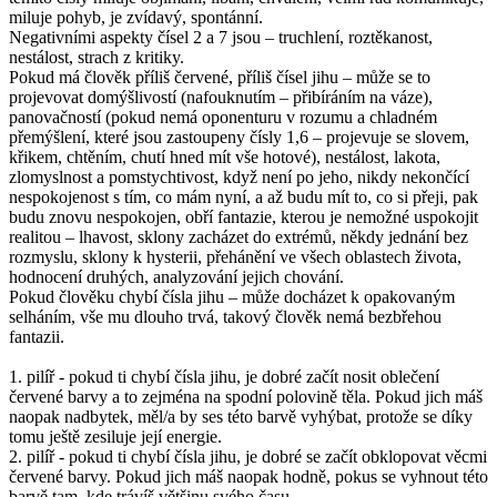
miluje pohyb, je zvídavý, spontánní.
Negativními aspekty čísel 2 a 7 jsou – truchlení, roztěkanost,
nestálost, strach z kritiky.
Pokud má člověk příliš červené, příliš čísel jihu – může se to
projevovat domýšlivostí (nafouknutím – přibíráním na váze),
panovačností (pokud nemá oponenturu v rozumu a chladném
přemýšlení, které jsou zastoupeny čísly 1,6 – projevuje se slovem,
křikem, chtěním, chutí hned mít vše hotové), nestálost, lakota,
zlomyslnost a pomstychtivost, když není po jeho, nikdy nekončící
nespokojenost s tím, co mám nyní, a až budu mít to, co si přeji, pak
budu znovu nespokojen, obří fantazie, kterou je nemožné uspokojit
realitou – lhavost, sklony zacházet do extrémů, někdy jednání bez
rozmyslu, sklony k hysterii, přehánění ve všech oblastech života,
hodnocení druhých, analyzování jejich chování.
Pokud člověku chybí čísla jihu – může docházet k opakovaným
selháním, vše mu dlouho trvá, takový člověk nemá bezbřehou
fantazii.
1. pilíř - pokud ti chybí čísla jihu, je dobré začít nosit oblečení
červené barvy a to zejména na spodní polovině těla. Pokud jich máš
naopak nadbytek, měl/a by ses této barvě vyhýbat, protože se díky
tomu ještě zesiluje její energie.
2. pilíř - pokud ti chybí čísla jihu, je dobré se začít obklopovat věcmi
červené barvy. Pokud jich máš naopak hodně, pokus se vyhnout této
barvě tam, kde trávíš většinu svého času.