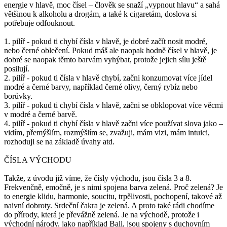
energie v hlavě, moc čísel – člověk se snaží „vypnout hlavu“ a sahá
většinou k alkoholu a drogám, a také k cigaretám, doslova si
potřebuje odfouknout.
1. pilíř - pokud ti chybí čísla v hlavě, je dobré začít nosit modré,
nebo černé oblečení. Pokud máš ale naopak hodně čísel v hlavě, je
dobré se naopak těmto barvám vyhýbat, protože jejich sílu ještě
posilují.
2. pilíř - pokud ti čísla v hlavě chybí, začni konzumovat více jídel
modré a černé barvy, například černé olivy, černý rybíz nebo
borůvky.
3. pilíř - pokud ti chybí čísla v hlavě, začni se obklopovat více věcmi
v modré a černé barvě.
4. pilíř - pokud ti chybí čísla v hlavě začni více používat slova jako –
vidím, přemýšlím, rozmýšlím se, zvažuji, mám vizi, mám intuici,
rozhoduji se na základě úvahy atd.
ČÍSLA VÝCHODU
Takže, z úvodu již víme, že čísly východu, jsou čísla 3 a 8.
Frekvenčně, emočně, je s nimi spojena barva zelená. Proč zelená? Je
to energie klidu, harmonie, soucitu, trpělivosti, pochopení, takové až
naivní dobroty. Srdeční čakra je zelená. A proto také rádi chodíme
do přírody, která je převážně zelená. Je na východě, protože i
východní národy, jako například Bali, jsou spojeny s duchovním