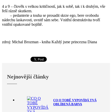
4 a 9 – člověk s velkou kritičností, jak k sobě, tak i k druhým, vše
řeší rázně skutkem.
– pedanterie a touha se prosadit skrze ego, bere svobodu
nádechu laskavosti, uvnitř sám sebe. Vnitřní destruktivita tvoří
vnitřní opakované bojiště.
zdroj: Michal Brozman - kniha Každý jsme princezna Diana
Nejnovější články
CO O TOBĚ VYPOVÍDÁ TVÁ
OBLÍBENÁ BARVA