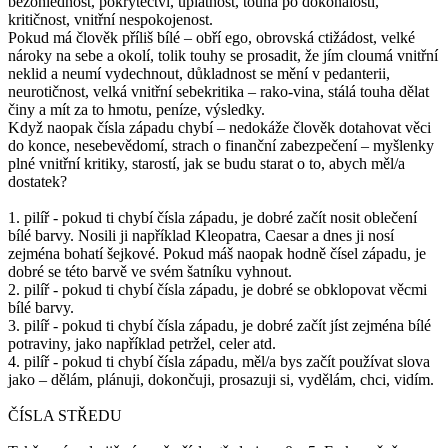
bezohlednost, pokrytectví, úplatnost, touha po dokonalosti,
kritičnost, vnitřní nespokojenost.
Pokud má člověk příliš bílé – obří ego, obrovská ctižádost, velké
nároky na sebe a okolí, tolik touhy se prosadit, že jím cloumá vnitřní
neklid a neumí vydechnout, důkladnost se mění v pedanterii,
neurotičnost, velká vnitřní sebekritika – rako-vina, stálá touha dělat
činy a mít za to hmotu, peníze, výsledky.
Když naopak čísla západu chybí – nedokáže člověk dotahovat věci
do konce, nesebevědomí, strach o finanční zabezpečení – myšlenky
plné vnitřní kritiky, starostí, jak se budu starat o to, abych měl/a
dostatek?
1. pilíř - pokud ti chybí čísla západu, je dobré začít nosit oblečení
bílé barvy. Nosili ji například Kleopatra, Caesar a dnes ji nosí
zejména bohatí šejkové. Pokud máš naopak hodně čísel západu, je
dobré se této barvě ve svém šatníku vyhnout.
2. pilíř - pokud ti chybí čísla západu, je dobré se obklopovat věcmi
bílé barvy.
3. pilíř - pokud ti chybí čísla západu, je dobré začít jíst zejména bílé
potraviny, jako například petržel, celer atd.
4. pilíř - pokud ti chybí čísla západu, měl/a bys začít používat slova
jako – dělám, plánuji, dokončuji, prosazuji si, vydělám, chci, vidím.
ČÍSLA STŘEDU