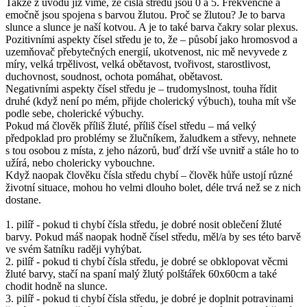
Takže z úvodu již víme, že čísla středu jsou 0 a 5. Frekvenčně a
emočně jsou spojena s barvou žlutou. Proč se žlutou? Je to barva
slunce a slunce je naší kotvou. A je to také barva čakry solar plexus.
Pozitivními aspekty čísel středu je to, že – působí jako hromosvod a
uzemňovač přebytečných energií, ukotvenost, nic mě nevyvede z
míry, velká trpělivost, velká obětavost, tvořivost, starostlivost,
duchovnost, soudnost, ochota pomáhat, obětavost.
Negativními aspekty čísel středu je – trudomyslnost, touha řídit
druhé (když není po mém, přijde cholerický výbuch), touha mít vše
podle sebe, cholerické výbuchy.
Pokud má člověk příliš žluté, příliš čísel středu – má velký
předpoklad pro problémy se žlučníkem, žaludkem a střevy, nehnete
s tou osobou z místa, z jeho názorů, buď drží vše uvnitř a stále ho to
užírá, nebo cholericky vybouchne.
Když naopak člověku čísla středu chybí – člověk hůře ustojí různé
životní situace, mohou ho velmi dlouho bolet, déle trvá než se z nich
dostane.
1. pilíř - pokud ti chybí čísla středu, je dobré nosit oblečení žluté
barvy. Pokud máš naopak hodně čísel středu, měl/a by ses této barvě
ve svém šatníku raději vyhýbat.
2. pilíř - pokud ti chybí čísla středu, je dobré se obklopovat věcmi
žluté barvy, stačí na spaní malý žlutý polštářek 60x60cm a také
chodit hodně na slunce.
3. pilíř - pokud ti chybí čísla středu, je dobré je doplnit potravinami