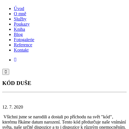
Úvod
O mně
Služby
Poukazy
Kniha
Blog
Fotogalerie
Reference
Kontakt
KÓD DUŠE
12. 7. 2020
Všichni jsme se narodili a dostali po příchodu na svět "kód",
kterému říkáme datum narození. Tento kód předurčuje naše vnímání
světa, naše určité dispozice a to i dispozice k různým onemocněním.