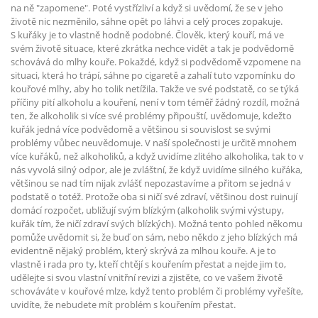
na ně "zapomene". Poté vystřízliví a když si uvědomí, že se v jeho
životě nic nezměnilo, sáhne opět po láhvi a celý proces zopakuje.
S
kuřáky je to vlastně hodně podobné. Člověk, který kouří, má ve
svém životě situace, které zkrátka nechce vidět a tak je podvědomě
schovává do mlhy kouře. Pokaždé, když si podvědomě vzpomene na
situaci, která ho trápí, sáhne po cigaretě a zahalí tuto vzpomínku do
kouřové mlhy, aby ho tolik netížila. Takže ve své podstatě, co se týká
příčiny pití alkoholu a kouření, není v tom téměř žádný rozdíl, možná
ten, že alkoholik si více své problémy připouští, uvědomuje, kdežto
kuřák jedná více podvědomě a většinou si souvislost se svými
problémy vůbec neuvědomuje. V naší společnosti je určitě mnohem
více kuřáků, než alkoholiků, a když uvidíme zlitého alkoholika, tak to v
nás vyvolá silný odpor, ale je zvláštní, že když uvidíme silného kuřáka,
většinou se nad tím nijak zvlášť nepozastavíme a přitom se jedná v
podstatě o totéž. Protože oba si ničí své zdraví, většinou dost ruinují
domácí rozpočet, ubližují svým blízkým (alkoholik svými výstupy,
kuřák tím, že ničí zdraví svých blízkých). Možná tento pohled někomu
pomůže uvědomit si, že buď on sám, nebo někdo z jeho blízkých má
evidentně nějaký problém, který skrývá za mlhou kouře. A je to
vlastně i rada pro ty, kteří chtějí s kouřením přestat a nejde jim to,
udělejte si svou vlastní vnitřní revizi a zjistěte, co ve vašem životě
schováváte v kouřové mlze, když tento problém či problémy vyřešíte,
uvidíte, že nebudete mít problém s kouřením přestat.