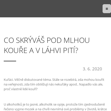
CO SKRÝVÁŠ POD MLHOU
KOUŘE A V LÁHVI PITÍ?
3. 6. 2020
Kuřáci. Věčně diskutované téma. Stále se rozebírá, zda mohou kouřit
na veřejnosti, zda tím obtěžují nás nekuřáky apod.. Napadlo vás ale,
proč vlastně lidé kouří?
U alkoholiků je to jasné, alkoholik se opije, protože tím zjednodušeně
řečeno vypne mozek a na chvíli nevnímá své problémy v životě, krátce